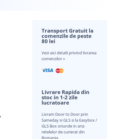
Transport Gratuit la
comenzile de peste
80 lei
nei evaluări a clientului
Vezi aici
detalii privind livrarea
comenzilor »
Livrare Rapida din
stoc in 1-2 zile
lucratoare
Livram Door to Door prin
V
Sameday si GLS si la Easybox /
GLS Box oriunde in aria
retelelor de curierat din
Romania.