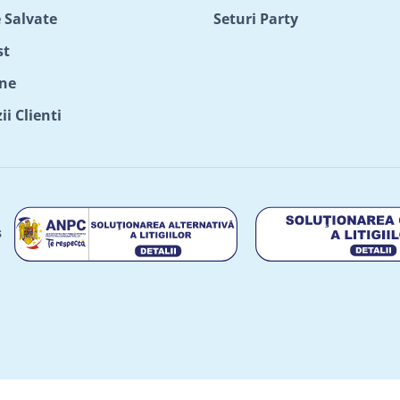
 Salvate
Seturi Party
st
ne
i Clienti
s