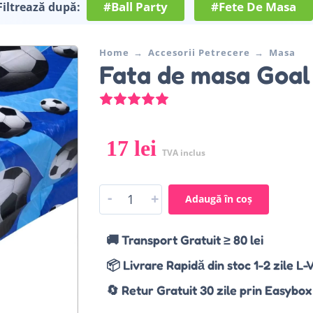
#Ball Party
#Fete De Masa
Filtrează după:
Home
Accesorii Petrecere
Masa
Fata de masa Goal
Evaluat la
5.00
din 5 pe baza u
17
lei
TVA inclus
-
+
Adaugă în coș
🚚 Transport Gratuit ≥ 80 lei
📦 Livrare Rapidă din stoc 1-2 zile L-
🔄 Retur Gratuit 30 zile prin Easybox