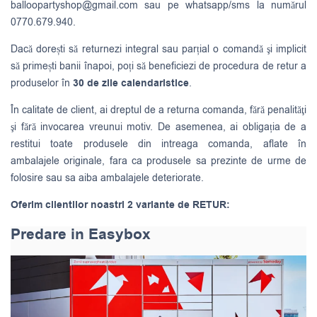
balloopartyshop@gmail.com
sau pe whatsapp/sms la numărul
0770.679.940.
Dacă dorești să returnezi integral sau parțial o comandă şi implicit
să primești banii înapoi, poți să beneficiezi de procedura de retur a
produselor în
30 de zile calendaristice
.
În calitate de client, ai dreptul de a returna comanda, fără penalităţi
şi fără invocarea vreunui motiv. De asemenea, ai obligația de a
restitui toate produsele din intreaga comanda, aflate în
ambalajele originale, fara ca produsele sa prezinte de urme de
folosire sau sa aiba ambalajele deteriorate.
Oferim clientilor noastri 2 variante de RETUR:
Predare in Easybox