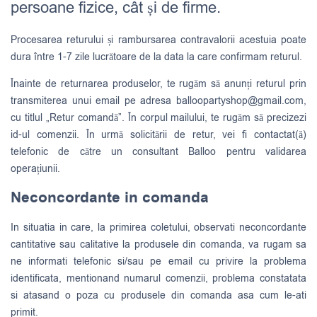
persoane fizice, cât și de firme.
Procesarea returului și rambursarea contravalorii acestuia poate
dura între 1-7 zile lucrătoare de la data la care confirmam returul.
Înainte de returnarea produselor, te rugăm să anunți returul prin
transmiterea unui email pe adresa
balloopartyshop@gmail.com
,
cu titlul „Retur comandă”. În corpul mailului, te rugăm să precizezi
id-ul comenzii. În urmă solicitării de retur, vei fi contactat(ă)
telefonic de către un consultant Balloo pentru validarea
operațiunii.
Neconcordante in comanda
In situatia in care, la primirea coletului, observati neconcordante
cantitative sau calitative la produsele din comanda, va rugam sa
ne informati telefonic si/sau pe email cu privire la problema
identificata, mentionand numarul comenzii, problema constatata
si atasand o poza cu produsele din comanda asa cum le-ati
primit.