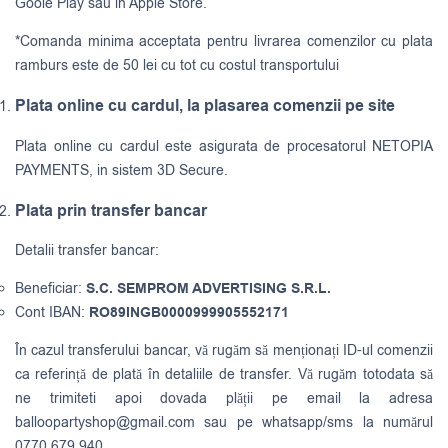
Goole Play sau in Apple Store.
*Comanda minima acceptata pentru livrarea comenzilor cu plata
ramburs este de 50 lei cu tot cu costul transportului
Plata online cu cardul, la plasarea comenzii pe site
Plata online cu cardul este asigurata de procesatorul NETOPIA
PAYMENTS, in sistem 3D Secure.
Plata prin transfer bancar
Detalii transfer bancar:
Beneficiar:
S.C. SEMPROM ADVERTISING S.R.L.
Cont IBAN:
RO89INGB0000999905552171
În cazul transferului bancar, vă rugăm să menționați ID-ul comenzii
ca referință de plată în detaliile de transfer. Vă rugăm totodata să
ne trimiteti apoi dovada plății pe email la adresa
balloopartyshop@gmail.com
sau pe whatsapp/sms la numărul
0770.679.940.