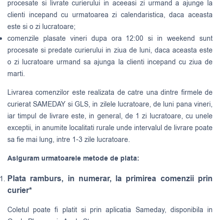
procesate si livrate curierului in aceeasi zi urmand a ajunge la
clienti incepand cu urmatoarea zi calendaristica, daca aceasta
este si o zi lucratoare;
comenzile plasate vineri dupa ora 12:00 si in weekend sunt
procesate si predate curierului in ziua de luni, daca aceasta este
o zi lucratoare urmand sa ajunga la clienti incepand cu ziua de
marti.
Livrarea comenzilor este realizata de catre una dintre firmele de
curierat
SAMEDAY
si
GLS
, in zilele lucratoare, de luni pana vineri,
iar timpul de livrare este, in general, de 1 zi lucratoare, cu unele
exceptii, in anumite localitati rurale unde intervalul de livrare poate
sa fie mai lung, intre 1-3 zile lucratoare.
Asiguram urmatoarele metode de plata:
Plata ramburs, in numerar, la primirea comenzii prin
curier*
Coletul poate fi platit si prin aplicatia Sameday, disponibila in