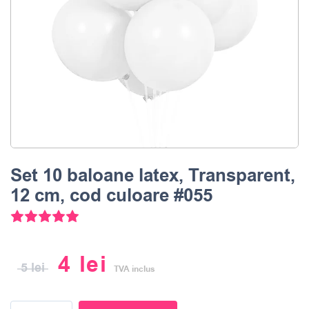
Set 10 baloane latex, Transparent,
12 cm, cod culoare #055
Evaluat la
5.00
din 5 pe baza unei evaluări a clientul
4
lei
5
lei
TVA inclus