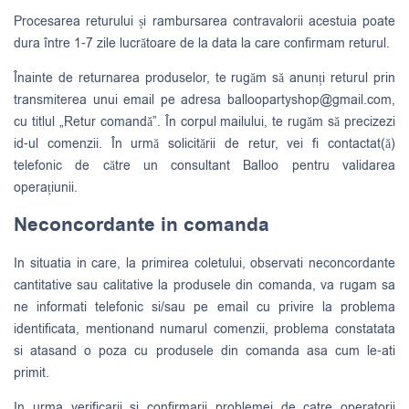
Procesarea returului și rambursarea contravalorii acestuia poate
dura între 1-7 zile lucrătoare de la data la care confirmam returul.
Înainte de returnarea produselor, te rugăm să anunți returul prin
transmiterea unui email pe adresa
balloopartyshop@gmail.com
,
cu titlul „Retur comandă”. În corpul mailului, te rugăm să precizezi
id-ul comenzii. În urmă solicitării de retur, vei fi contactat(ă)
telefonic de către un consultant Balloo pentru validarea
operațiunii.
Neconcordante in comanda
In situatia in care, la primirea coletului, observati neconcordante
cantitative sau calitative la produsele din comanda, va rugam sa
ne informati telefonic si/sau pe email cu privire la problema
identificata, mentionand numarul comenzii, problema constatata
si atasand o poza cu produsele din comanda asa cum le-ati
primit.
In urma verificarii si confirmarii problemei de catre operatorii