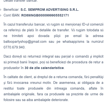
Detalii transfer bancar:
Beneficiar:
S.C. SEMPROM ADVERTISING S.R.L.
Cont IBAN:
RO89INGB0000999905552171
În cazul transferului bancar, vă rugăm să menționați ID-ul comenzii
ca referință de plată în detaliile de transfer. Vă rugăm totodata să
ne trimiteti apoi dovada plății pe email la adresa
balloopartyshop@gmail.com
sau pe whatsapp/sms la numărul
0770.679.940.
Dacă dorești să returnezi integral sau parțial o comandă şi implicit
să primești banii înapoi, poți să beneficiezi de procedura de retur a
produselor în
30 de zile calendaristice
.
În calitate de client, ai dreptul de a returna comanda, fără penalităţi
şi fără invocarea vreunui motiv. De asemenea, ai obligația de a
restitui toate produsele din intreaga comanda, aflate în
ambalajele originale, fara ca produsele sa prezinte de urme de
folosire sau sa aiba ambalajele deteriorate.