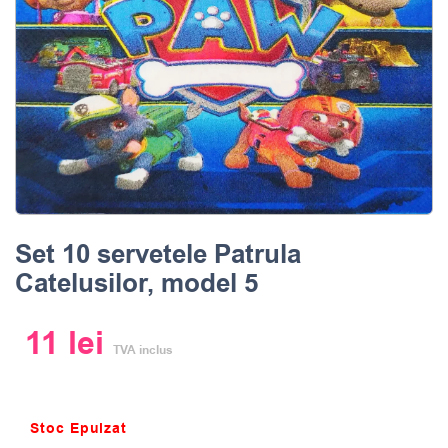
Set 10 servetele Patrula
Catelusilor, model 5
11
lei
TVA inclus
Stoc Epuizat