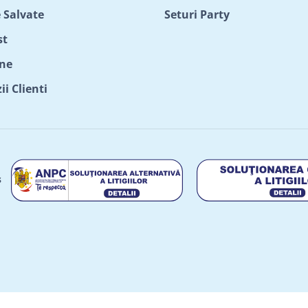
 Salvate
Seturi Party
st
ne
i Clienti
s