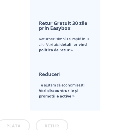
Retur Gratuit 30 zile
prin Easybox
Returnezi simplu si rapid in 30
zile. Vezi aici
detalii privind
politica de retur »
Reduceri
Te ajutăm să economisești.
Vezi discount-urile și
promoțiile active »
PLATA
RETUR