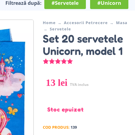
#Servetele
#Unicorn
Filtrează după:
Home
Accesorii Petrecere
Masa
Servetele
Set 20 servetele
Unicorn, model 1
Evaluat la
5.00
din 5 pe baza u
13
lei
TVA inclus
Stoc epuizat
COD PRODUS:
139