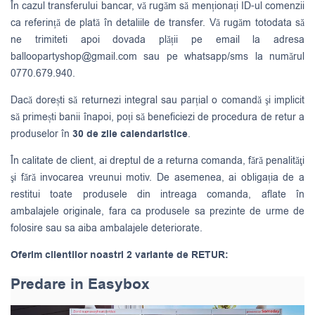
În cazul transferului bancar, vă rugăm să menționați ID-ul comenzii
ca referință de plată în detaliile de transfer. Vă rugăm totodata să
ne trimiteti apoi dovada plății pe email la adresa
balloopartyshop@gmail.com
sau pe whatsapp/sms la numărul
0770.679.940.
Dacă dorești să returnezi integral sau parțial o comandă şi implicit
să primești banii înapoi, poți să beneficiezi de procedura de retur a
produselor în
30 de zile calendaristice
.
În calitate de client, ai dreptul de a returna comanda, fără penalităţi
şi fără invocarea vreunui motiv. De asemenea, ai obligația de a
restitui toate produsele din intreaga comanda, aflate în
ambalajele originale, fara ca produsele sa prezinte de urme de
folosire sau sa aiba ambalajele deteriorate.
Oferim clientilor noastri 2 variante de RETUR:
Predare in Easybox