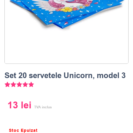
Set 20 servetele Unicorn, model 3
3
Evaluat la
5.00
din 5 pe baza a
evaluări ale clienților
13
lei
TVA inclus
Stoc Epuizat