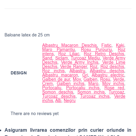
Baloane latex de 25 cm
Albastru Macaron Deschis
,
Fistic
,
Kaki
,
Maro Pamantiu
,
Rosu Purpuriu
,
Roz
intens
,
Roz Liliac
,
Roz Retro Deschis
,
Sand
,
Siclam
,
Turcoaz Mediu
,
Verde Army
Deschis
,
Verde Army Inchis
,
Verde Lime
Deschis
,
Verde Ranger
,
Roz
,
Roz deschis
,
Roz inchis
,
Albastru
,
Albastru deschis
,
DESIGN
Albastru macaron
,
Gri
,
Albastru electric
,
Galben de aur
,
Mov
,
Galben
,
Rosu
,
Verde
,
Crem
,
Galben inchis
,
Maro
,
Mov inchis
,
Portocaliu
,
Portocaliu inchis
,
Rose red
,
Somon deschis
,
Somon inchis
,
Turcoaz
,
Turcoaz deschis
,
Turcoaz inchis
,
Verde
inchis
,
Alb
,
Negru
There are no reviews yet
Asiguram livrarea comenzilor prin curier oriunde in