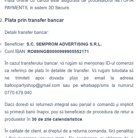
Plata online cu cardul este asigurata de procesatorul NETOPIA
PAYMENTS, in sistem 3D Secure.
Plata prin transfer bancar
Detalii transfer bancar:
Beneficiar:
S.C. SEMPROM ADVERTISING S.R.L.
Cont IBAN:
RO89INGB0000999905552171
În cazul transferului bancar, vă rugăm să menționați ID-ul comenzii
ca referință de plată în detaliile de transfer. Vă rugăm totodata să
ne trimiteti apoi dovada plății pe email la adresa
balloopartyshop@gmail.com
sau pe whatsapp/sms la numărul
0770.679.940.
Dacă dorești să returnezi integral sau parțial o comandă şi implicit
să primești banii înapoi, poți să beneficiezi de procedura de retur a
produselor în
30 de zile calendaristice
.
În calitate de client, ai dreptul de a returna comanda, fără penalităţi