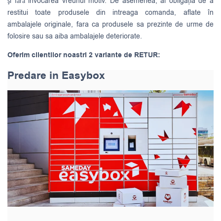
şi fără invocarea vreunui motiv. De asemenea, ai obligația de a
restitui toate produsele din intreaga comanda, aflate în
ambalajele originale, fara ca produsele sa prezinte de urme de
folosire sau sa aiba ambalajele deteriorate.
Oferim clientilor noastri 2 variante de RETUR:
Predare in Easybox