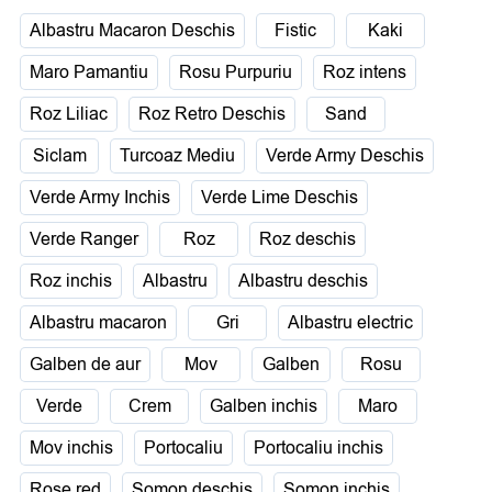
Albastru Macaron Deschis
Fistic
Kaki
Maro Pamantiu
Rosu Purpuriu
Roz intens
Roz Liliac
Roz Retro Deschis
Sand
Siclam
Turcoaz Mediu
Verde Army Deschis
Verde Army Inchis
Verde Lime Deschis
Verde Ranger
Roz
Roz deschis
Roz inchis
Albastru
Albastru deschis
Albastru macaron
Gri
Albastru electric
Galben de aur
Mov
Galben
Rosu
Verde
Crem
Galben inchis
Maro
Mov inchis
Portocaliu
Portocaliu inchis
Rose red
Somon deschis
Somon inchis